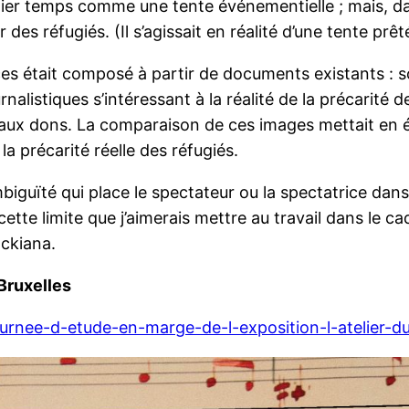
remier temps comme une tente événementielle ; mais, 
es réfugiés. (Il s’agissait en réalité d’une tente prê
s était composé à partir de documents existants : s
nalistiques s’intéressant à la réalité de la précarité
s aux dons. La comparaison de ces images mettait en é
a précarité réelle des réfugiés.
biguïté qui place le spectateur ou la spectatrice dans 
cette limite que j’aimerais mettre au travail dans le c
ockiana.
Bruxelles
ournee-d-etude-en-marge-de-l-exposition-l-atelier-d