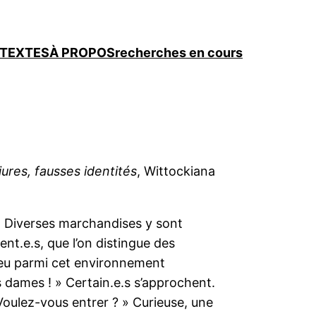
TEXTES
À PROPOS
recherches en cours
liures, fausses identités
, Wittockiana
s. Diverses marchandises y sont
ent.e.s, que l’on distingue des
peu parmi cet environnement
s dames ! » Certain.e.s s’approchent.
Voulez-vous entrer ? » Curieuse, une