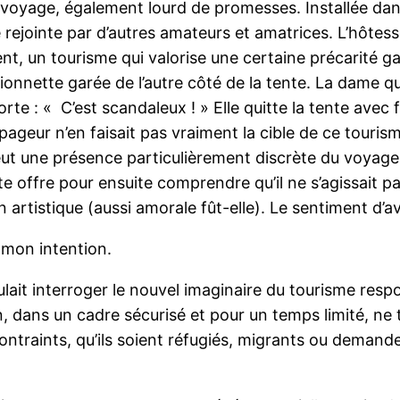
 voyage, également lourd de promesses. Installée dan
tre rejointe par d’autres amateurs et amatrices. L’hôte
, un tourisme qui valorise une certaine précarité gage
ionnette garée de l’autre côté de la tente. La dame qui
te : « C’est scandaleux ! » Elle quitte la tente avec f
ur n’en faisait pas vraiment la cible de ce tourisme
omeut une présence particulièrement discrète du voyag
te offre pour ensuite comprendre qu’il ne s’agissait 
 artistique (aussi amorale fût-elle). Le sentiment d’avo
 mon intention.
oulait interroger le nouvel imaginaire du tourisme res
on, dans un cadre sécurisé et pour un temps limité, ne 
contraints, qu’ils soient réfugiés, migrants ou demande