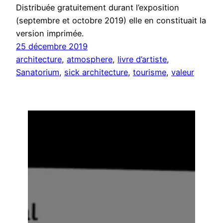
Distribuée gratuitement durant l’exposition
(septembre et octobre 2019) elle en constituait la
version imprimée.
25 décembre 2019
architecture
, 
atmosphere
, 
livre d’artiste
, 
Sanatorium
, 
sick architecture
, 
tourisme
, 
valeur