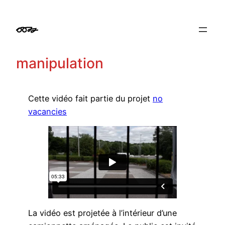
Aller
au
contenu
manipulation
Cette vidéo fait partie du projet
no
vacancies
La vidéo est projetée à l’intérieur d’une