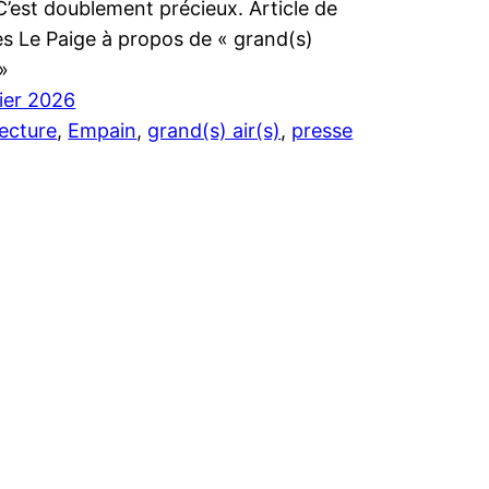
 C’est doublement précieux. Article de
s Le Paige à propos de « grand(s)
 »
rier 2026
tecture
, 
Empain
, 
grand(s) air(s)
, 
presse