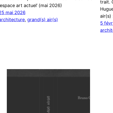
trait.
‘espace art actuel’ (mai 2026)
Hugue
25 mai 2026
air(s)
architecture
, 
grand(s) air(s)
5 fév
archi