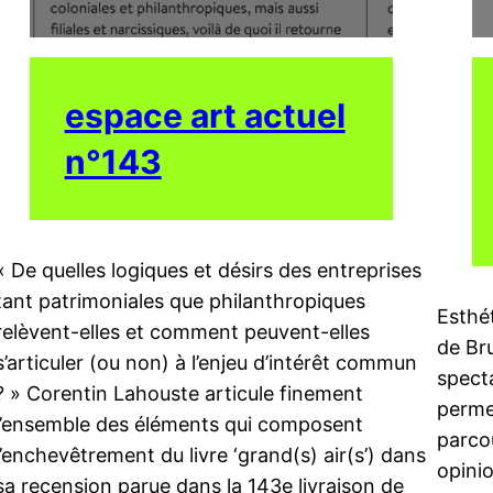
espace art actuel
n°143
« De quelles logiques et désirs des entreprises
tant patrimoniales que philanthropiques
Esthét
relèvent-elles et comment peuvent-elles
de Br
s’articuler (ou non) à l’enjeu d’intérêt commun
specta
? » Corentin Lahouste articule finement
permet
l’ensemble des éléments qui composent
parco
l’enchevêtrement du livre ‘grand(s) air(s’) dans
opinio
sa recension parue dans la 143e livraison de