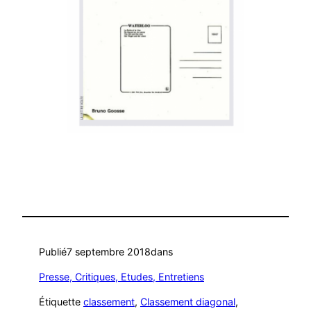
Publié
7 septembre 2018
dans
Presse, Critiques, Etudes, Entretiens
Étiquette
classement
, 
Classement diagonal
, 